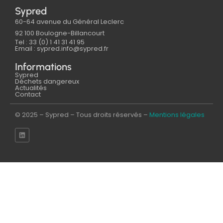
Sypred
60-64 avenue du Général Leclerc
92 100 Boulogne-Billancourt
Tel : 33 (0) 1 41 31 41 95
Email : sypred.info@sypred.fr
Informations
Sypred
Déchets dangereux
Actualités
Contact
© 2025 – Sypred – Tous droits réservés –
Mentions légales