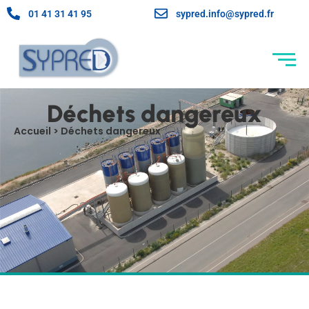
01 41 31 41 95
sypred.info@sypred.fr
Déchets dangereux
Accueil > Déchets dangereux