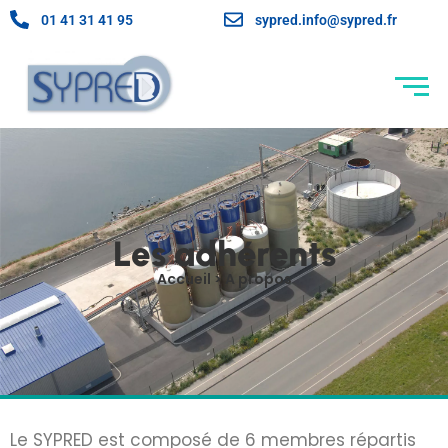
01 41 31 41 95
sypred.info@sypred.fr
Les adhérents
Accueil > A propos
Le SYPRED est composé de 6 membres répartis