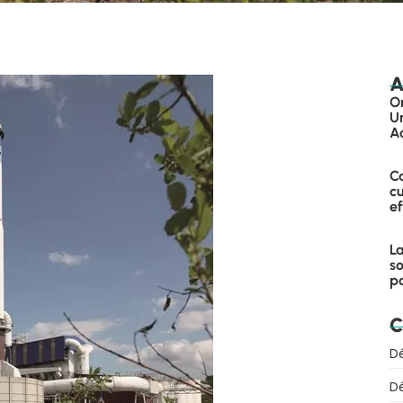
A
On
Un
Ac
Ca
cu
ef
La
so
p
C
D
D