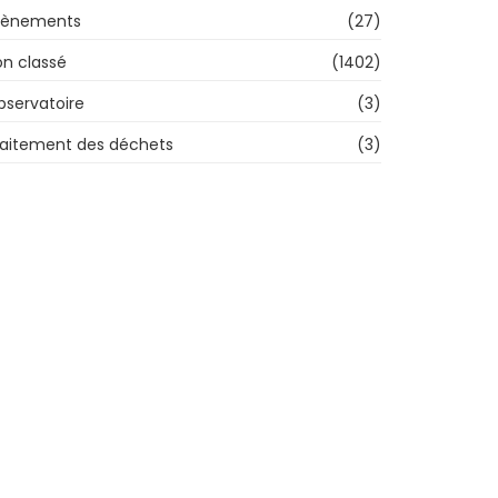
vènements
(27)
n classé
(1402)
bservatoire
(3)
raitement des déchets
(3)