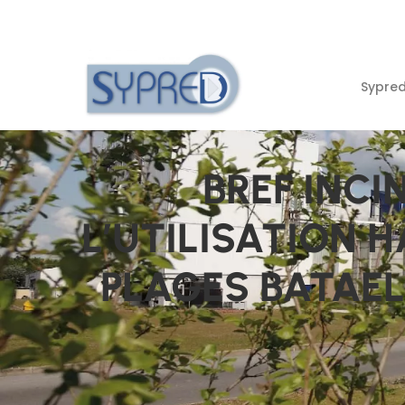
Sypre
BREF INCI
L’UTILISATION H
PLAGES BATAELS