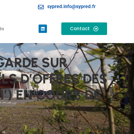
sypred.info@sypred.fr
Contact
és
 GARDE SUR
ELS D’OFFRES DES
1’) EN COURS DE