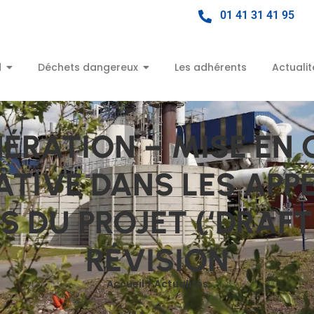
01 41 31 41 95
d
Déchets dangereux
Les adhérents
Actualit
NÉRATION – MISE EN
ÂTIVE DANS LES APP
 DU PROJET (‘DRAFT
RÉVISION
Accueil > Actualités