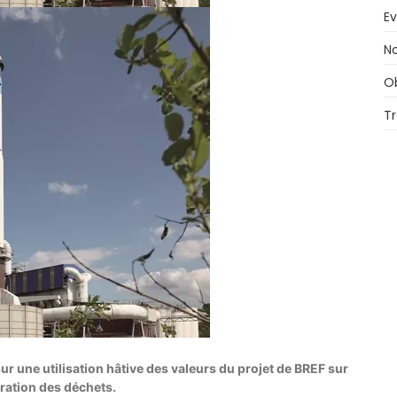
E
No
O
T
r une utilisation hâtive des valeurs du projet de BREF sur
ération des déchets.