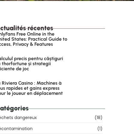
ctualités récentes
lyFans Free Online in the
ited States: Practical Guide to
cess, Privacy & Features
lculul precis pentru câștiguri
 thorfortune și strategii
iciente de joc
 Riviera Casino : Machines à
us rapides et gains express
our le joueur en déplacement
atégories
échets dangereux
(18)
écontamination
(1)