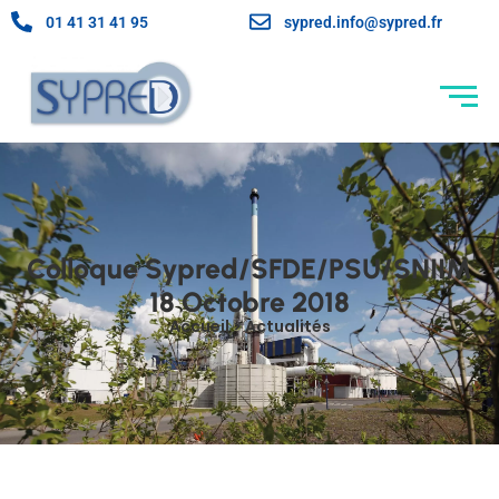
01 41 31 41 95
sypred.info@sypred.fr
Colloque Sypred/SFDE/PSU/SNIIM
18 Octobre 2018
Accueil > Actualités