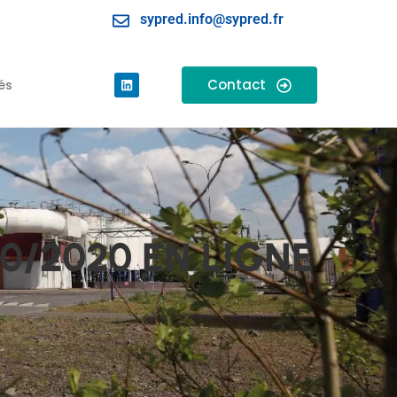
sypred.info@sypred.fr
Contact
és
10/2020 EN LIGNE