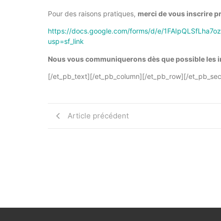
Pour des raisons pratiques,
merci de vous inscrire p
https://docs.google.com/forms/d/e/1FAIpQLSfLha
usp=sf_link
Nous vous communiquerons dès que possible les i
[/et_pb_text][/et_pb_column][/et_pb_row][/et_pb_sec
Article précédent