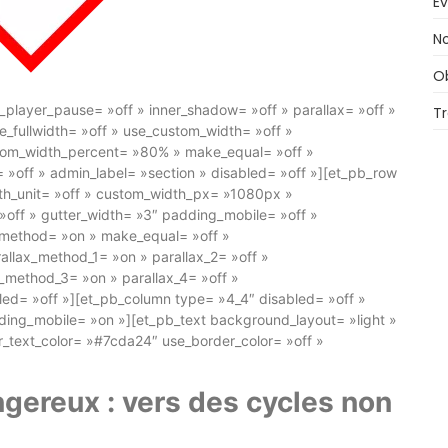
E
No
O
_player_pause= »off » inner_shadow= »off » parallax= »off »
T
_fullwidth= »off » use_custom_width= »off »
tom_width_percent= »80% » make_equal= »off »
= »off » admin_label= »section » disabled= »off »][et_pb_row
dth_unit= »off » custom_width_px= »1080px »
off » gutter_width= »3″ padding_mobile= »off »
x_method= »on » make_equal= »off »
allax_method_1= »on » parallax_2= »off »
x_method_3= »on » parallax_4= »off »
led= »off »][et_pb_column type= »4_4″ disabled= »off »
ding_mobile= »on »][et_pb_text background_layout= »light »
er_text_color= »#7cda24″ use_border_color= »off »
gereux : vers des cycles non