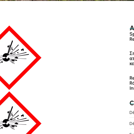
A
S
R
Σ
α
κ
R
R
I
C
D
D