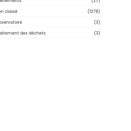
vènements
(27)
n classé
(1378)
bservatoire
(3)
raitement des déchets
(3)