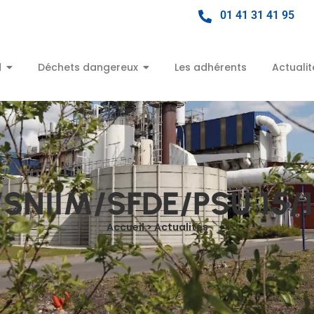
01 41 31 41 95
d
Déchets dangereux
Les adhérents
Actualit
/SNIIM/SFDE/PSU 15/
Accueil > Actualités