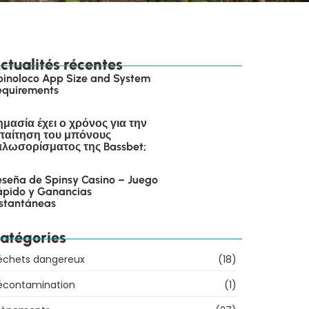
ctualités récentes
pinoloco App Size and System
equirements
ημασία έχει ο χρόνος για την
παίτηση του μπόνους
αλωσορίσματος της Bassbet;
eseña de Spinsy Casino – Juego
ápido y Ganancias
nstantáneas
atégories
échets dangereux
(18)
écontamination
(1)