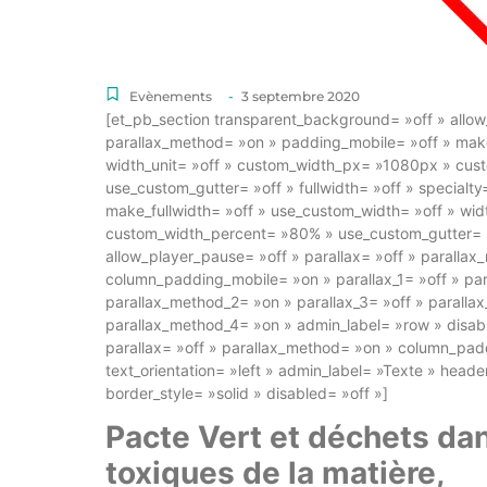
Evènements
-
3 septembre 2020
[et_pb_section transparent_background= »off » allow
parallax_method= »on » padding_mobile= »off » make
width_unit= »off » custom_width_px= »1080px » cus
use_custom_gutter= »off » fullwidth= »off » specialty
make_fullwidth= »off » use_custom_width= »off » wi
custom_width_percent= »80% » use_custom_gutter= »
allow_player_pause= »off » parallax= »off » paralla
column_padding_mobile= »on » parallax_1= »off » par
parallax_method_2= »on » parallax_3= »off » paralla
parallax_method_4= »on » admin_label= »row » disab
parallax= »off » parallax_method= »on » column_pad
text_orientation= »left » admin_label= »Texte » head
border_style= »solid » disabled= »off »]
Pacte Vert et déchets dan
toxiques de la matière,