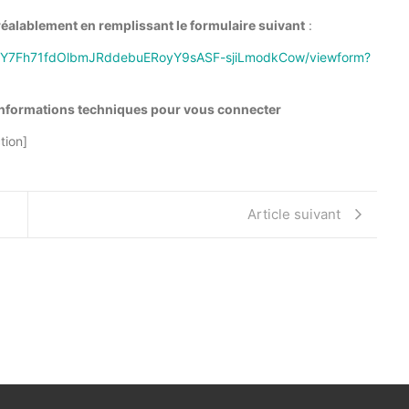
réalablement en remplissant le formulaire suivant
:
7ozY7Fh71fdOlbmJRddebuERoyY9sASF-sjiLmodkCow/viewform?
nformations techniques pour vous connecter
tion]
Article suivant