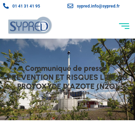
01 41 31 41 95
sypred.info@sypred.fr
Communiqué de presse :
PRÉVENTION ET RISQUES LIÉS AU
PROTOXYDE D’AZOTE (N2O)
Accueil > Actualités