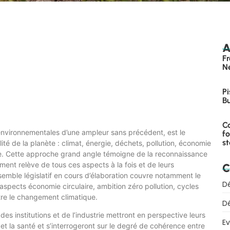
A
F
N
Pi
B
Ca
environnementales d’une ampleur sans précédent, est le
fo
st
bilité de la planète : climat, énergie, déchets, pollution, économie
nance. Cette approche grand angle témoigne de la reconnaissance
ment relève de tous ces aspects à la fois et de leurs
C
nsemble législatif en cours d’élaboration couvre notamment le
D
spects économie circulaire, ambition zéro pollution, cycles
ntre le changement climatique.
D
es institutions et de l’industrie mettront en perspective leurs
E
et la santé et s’interrogeront sur le degré de cohérence entre