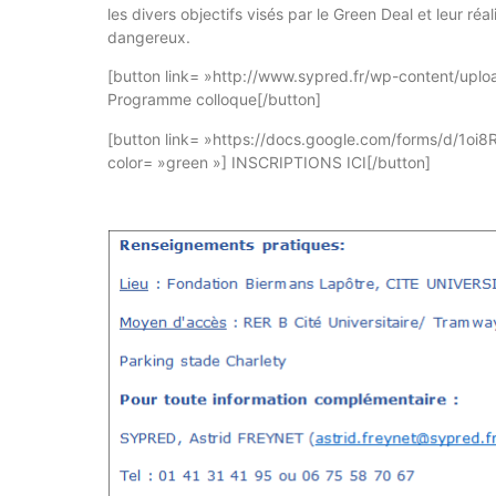
les divers objectifs visés par le Green Deal et leur ré
dangereux.
[button link= »http://www.sypred.fr/wp-content/up
Programme colloque[/button]
[button link= »https://docs.google.com/forms/d/
color= »green »] INSCRIPTIONS ICI[/button]