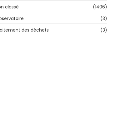
n classé
(1406)
bservatoire
(3)
raitement des déchets
(3)