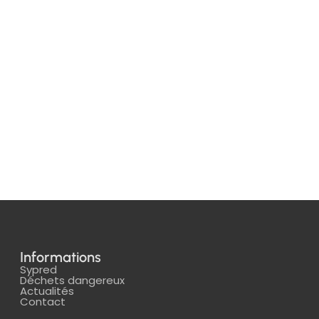
Informations
Sypred
Déchets dangereux
Actualités
Contact