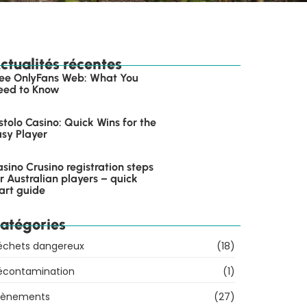
ctualités récentes
ree OnlyFans Web: What You
eed to Know
stolo Casino: Quick Wins for the
usy Player
sino Crusino registration steps
r Australian players – quick
art guide
atégories
échets dangereux
(18)
écontamination
(1)
vènements
(27)