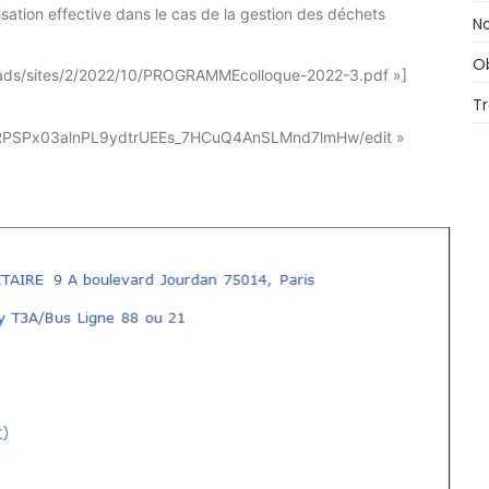
alisation effective dans le cas de la gestion des déchets
No
O
loads/sites/2/2022/10/PROGRAMMEcolloque-2022-3.pdf »]
T
1oi8RPSPx03alnPL9ydtrUEEs_7HCuQ4AnSLMnd7lmHw/edit »