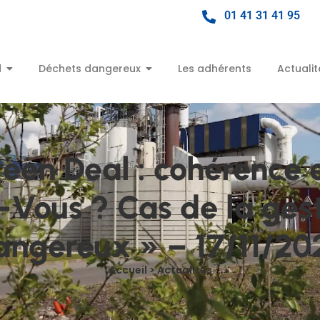
01 41 31 41 95
d
Déchets dangereux
Les adhérents
Actualit
n Deal : cohérence e
-Vous ? Cas de la ges
angereux » – 17/11/20
Accueil > Actualités