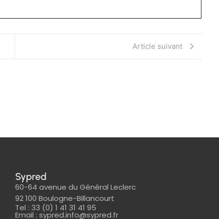
Article suivant
Sypred
60-64 avenue du Général Leclerc
92 100 Boulogne-Billancourt
Tel : 33 (0) 1 41 31 41 95
Email : sypred.info@sypred.fr