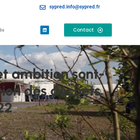
sypred.info@sypred.fr
Contact
és
t ambition sont-
tion des déchets
22