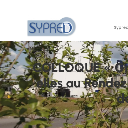
Sypre
COLLOQUE « Gree
elles au Rendez
d