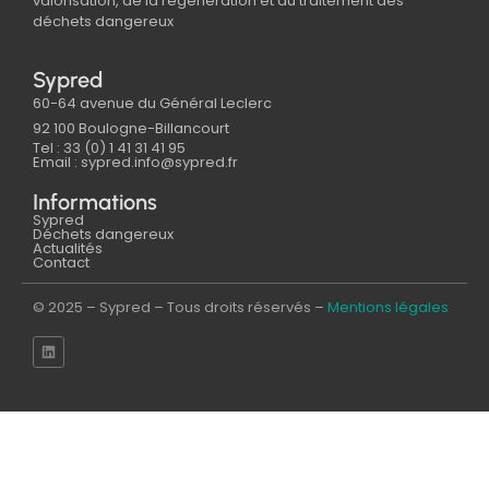
valorisation, de la régénération et du traitement des
déchets dangereux
Sypred
60-64 avenue du Général Leclerc
92 100 Boulogne-Billancourt
Tel : 33 (0) 1 41 31 41 95
Email : sypred.info@sypred.fr
Informations
Sypred
Déchets dangereux
Actualités
Contact
© 2025 – Sypred – Tous droits réservés –
Mentions légales