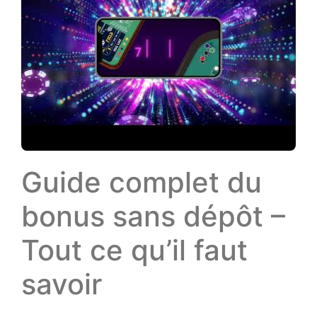
Guide complet du
bonus sans dépôt –
Tout ce qu’il faut
savoir