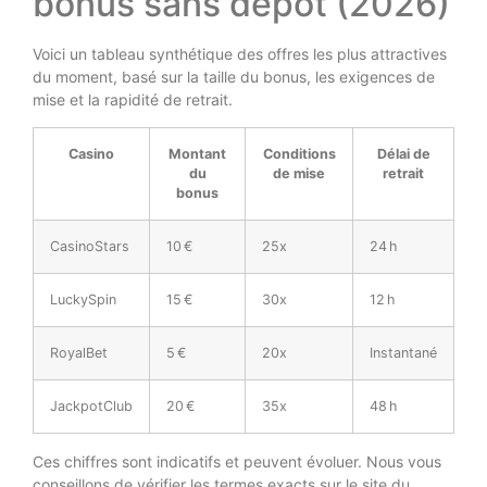
bonus sans dépôt (2026)
Voici un tableau synthétique des offres les plus attractives
du moment, basé sur la taille du bonus, les exigences de
mise et la rapidité de retrait.
Casino
Montant
Conditions
Délai de
du
de mise
retrait
bonus
CasinoStars
10 €
25x
24 h
LuckySpin
15 €
30x
12 h
RoyalBet
5 €
20x
Instantané
JackpotClub
20 €
35x
48 h
Ces chiffres sont indicatifs et peuvent évoluer. Nous vous
conseillons de vérifier les termes exacts sur le site du