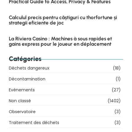
Practical Guide to Access, Privacy & Features
Calculul precis pentru câștiguri cu thorfortune și
strategii eficiente de joc
La Riviera Casino : Machines à sous rapides et
gains express pour le joueur en déplacement
Catégories
Déchets dangereux
(18)
Décontamination
(1)
Evènements
(27)
Non classé
(1402)
Observatoire
(3)
Traitement des déchets
(3)