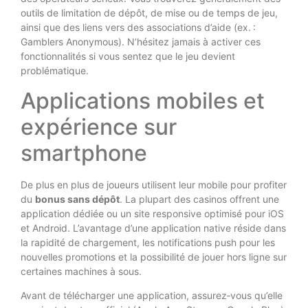
outils de limitation de dépôt, de mise ou de temps de jeu,
ainsi que des liens vers des associations d’aide (ex. :
Gamblers Anonymous). N’hésitez jamais à activer ces
fonctionnalités si vous sentez que le jeu devient
problématique.
Applications mobiles et
expérience sur
smartphone
De plus en plus de joueurs utilisent leur mobile pour profiter
du
bonus sans dépôt
. La plupart des casinos offrent une
application dédiée ou un site responsive optimisé pour iOS
et Android. L’avantage d’une application native réside dans
la rapidité de chargement, les notifications push pour les
nouvelles promotions et la possibilité de jouer hors ligne sur
certaines machines à sous.
Avant de télécharger une application, assurez‑vous qu’elle