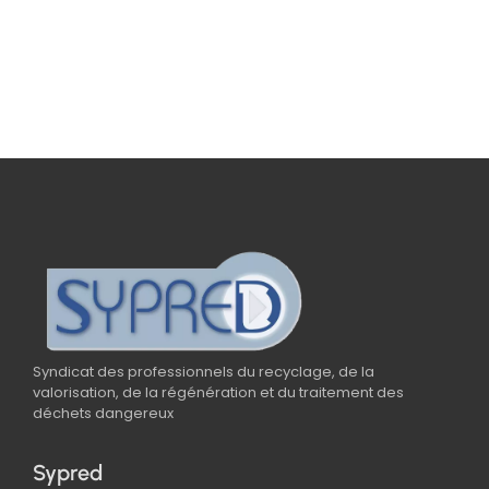
Syndicat des professionnels du recyclage, de la
valorisation, de la régénération et du traitement des
déchets dangereux
Sypred