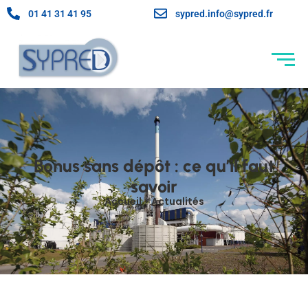
01 41 31 41 95
sypred.info@sypred.fr
Bonus sans dépôt : ce qu’il faut
savoir
Accueil > Actualités