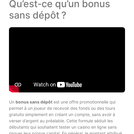
Qu’est‑ce qu’un bonus
sans dépôt ?
Un
bonus sans dépôt
est une offre promotionnelle qui
permet à un joueur de recevoir des fonds ou des tours
gratuits simplement en créant un compte, sans avoir à
verser d’argent au préalable. Cette formule séduit les
débutants qui souhaitent tester un casino en ligne sans
risquer leur propre capital. En général, le montant attribué