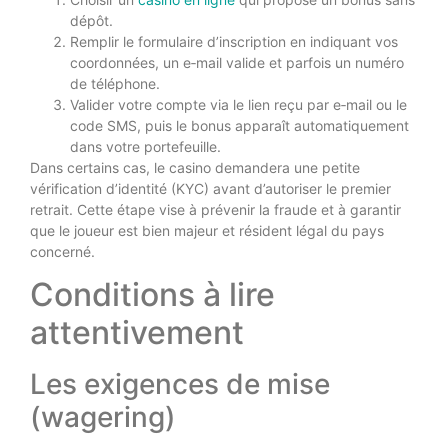
dépôt.
Remplir le formulaire d’inscription en indiquant vos
coordonnées, un e‑mail valide et parfois un numéro
de téléphone.
Valider votre compte via le lien reçu par e‑mail ou le
code SMS, puis le bonus apparaît automatiquement
dans votre portefeuille.
Dans certains cas, le casino demandera une petite
vérification d’identité (KYC) avant d’autoriser le premier
retrait. Cette étape vise à prévenir la fraude et à garantir
que le joueur est bien majeur et résident légal du pays
concerné.
Conditions à lire
attentivement
Les exigences de mise
(wagering)