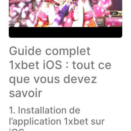
Guide complet
1xbet iOS : tout ce
que vous devez
savoir
1. Installation de
l’application 1xbet sur