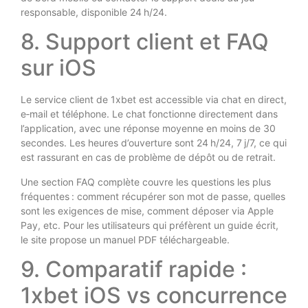
responsable, disponible 24 h/24.
8. Support client et FAQ
sur iOS
Le service client de 1xbet est accessible via chat en direct,
e‑mail et téléphone. Le chat fonctionne directement dans
l’application, avec une réponse moyenne en moins de 30
secondes. Les heures d’ouverture sont 24 h/24, 7 j/7, ce qui
est rassurant en cas de problème de dépôt ou de retrait.
Une section FAQ complète couvre les questions les plus
fréquentes : comment récupérer son mot de passe, quelles
sont les exigences de mise, comment déposer via Apple
Pay, etc. Pour les utilisateurs qui préfèrent un guide écrit,
le site propose un manuel PDF téléchargeable.
9. Comparatif rapide :
1xbet iOS vs concurrence