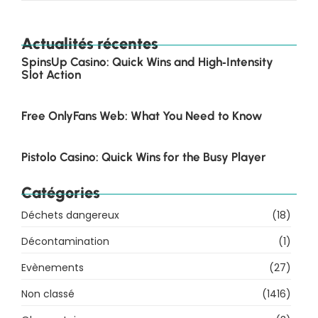
Actualités récentes
SpinsUp Casino: Quick Wins and High‑Intensity
Slot Action
Free OnlyFans Web: What You Need to Know
Pistolo Casino: Quick Wins for the Busy Player
Catégories
Déchets dangereux
(18)
Décontamination
(1)
Evènements
(27)
Non classé
(1416)