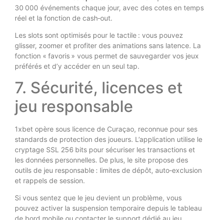
30 000 événements chaque jour, avec des cotes en temps
réel et la fonction de cash‑out.
Les slots sont optimisés pour le tactile : vous pouvez
glisser, zoomer et profiter des animations sans latence. La
fonction « favoris » vous permet de sauvegarder vos jeux
préférés et d’y accéder en un seul tap.
7. Sécurité, licences et
jeu responsable
1xbet opère sous licence de Curaçao, reconnue pour ses
standards de protection des joueurs. L’application utilise le
cryptage SSL 256 bits pour sécuriser les transactions et
les données personnelles. De plus, le site propose des
outils de jeu responsable : limites de dépôt, auto‑exclusion
et rappels de session.
Si vous sentez que le jeu devient un problème, vous
pouvez activer la suspension temporaire depuis le tableau
de bord mobile ou contacter le support dédié au jeu