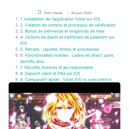
-
Non classé
26 juin 2026
1. Installation de l’application 1xbet sur iOS
2. Création de compte et processus de vérification
3. Bonus de bienvenue et exigences de mise
4. Options de dépôt et méthodes de paiement sur
iOS
5. Retraits : rapidité, limites et procédures
6. Fonctionnalités mobiles : casino en direct, paris
sportifs, jeux
7. Sécurité, licences et jeu responsable
8. Support client et FAQ sur iOS
9. Comparatif rapide : 1xbet iOS vs concurrence