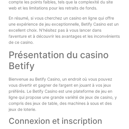
compte les points faibles, tels que la complexité du site
web et les limitations pour les retraits de fonds.
En résumé, si vous cherchez un casino en ligne qui offre
une expérience de jeu exceptionnelle, Betify Casino est un
excellent choix. N’hésitez pas à vous lancer dans
l’aventure et à découvrir les avantages et les inconvénients
de ce casino.
Présentation du casino
Betify
Bienvenue au Betify Casino, un endroit où vous pouvez
vous divertir et gagner de l’argent en jouant à vos jeux
préférés. Le Betify Casino est une plateforme de jeu en
ligne qui propose une grande variété de jeux de casino, y
compris des jeux de table, des machines à sous et des
jeux de loterie.
Connexion et inscription