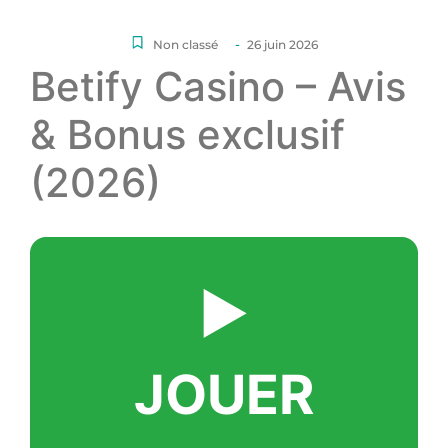
-
Non classé
26 juin 2026
Betify Casino – Avis
& Bonus exclusif
(2026)
▶️
JOUER