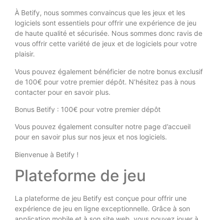
À Betify, nous sommes convaincus que les jeux et les
logiciels sont essentiels pour offrir une expérience de jeu
de haute qualité et sécurisée. Nous sommes donc ravis de
vous offrir cette variété de jeux et de logiciels pour votre
plaisir.
Vous pouvez également bénéficier de notre bonus exclusif
de 100€ pour votre premier dépôt. N’hésitez pas à nous
contacter pour en savoir plus.
Bonus Betify : 100€ pour votre premier dépôt
Vous pouvez également consulter notre page d’accueil
pour en savoir plus sur nos jeux et nos logiciels.
Bienvenue à Betify !
Plateforme de jeu
La plateforme de jeu Betify est conçue pour offrir une
expérience de jeu en ligne exceptionnelle. Grâce à son
application mobile et à son site web, vous pouvez jouer à