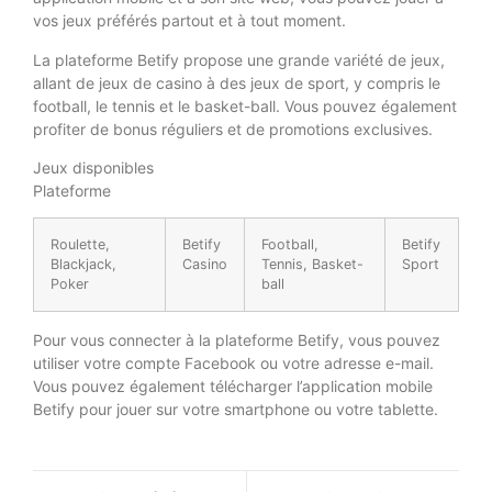
vos jeux préférés partout et à tout moment.
La plateforme Betify propose une grande variété de jeux,
allant de jeux de casino à des jeux de sport, y compris le
football, le tennis et le basket-ball. Vous pouvez également
profiter de bonus réguliers et de promotions exclusives.
Jeux disponibles
Plateforme
Roulette,
Betify
Football,
Betify
Blackjack,
Casino
Tennis, Basket-
Sport
Poker
ball
Pour vous connecter à la plateforme Betify, vous pouvez
utiliser votre compte Facebook ou votre adresse e-mail.
Vous pouvez également télécharger l’application mobile
Betify pour jouer sur votre smartphone ou votre tablette.