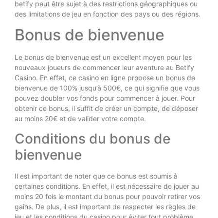
betify peut être sujet à des restrictions géographiques ou
des limitations de jeu en fonction des pays ou des régions.
Bonus de bienvenue
Le bonus de bienvenue est un excellent moyen pour les
nouveaux joueurs de commencer leur aventure au Betify
Casino. En effet, ce casino en ligne propose un bonus de
bienvenue de 100% jusqu’à 500€, ce qui signifie que vous
pouvez doubler vos fonds pour commencer à jouer. Pour
obtenir ce bonus, il suffit de créer un compte, de déposer
au moins 20€ et de valider votre compte.
Conditions du bonus de
bienvenue
Il est important de noter que ce bonus est soumis à
certaines conditions. En effet, il est nécessaire de jouer au
moins 20 fois le montant du bonus pour pouvoir retirer vos
gains. De plus, il est important de respecter les règles de
jeu et les conditions du casino pour éviter tout problème.