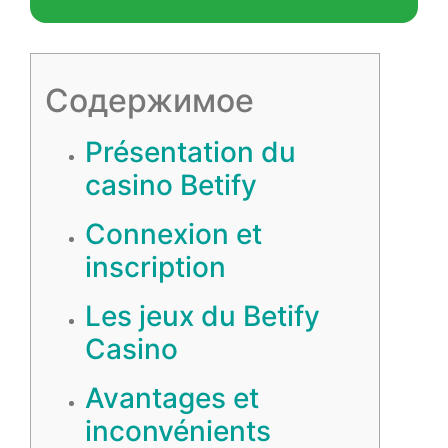
Содержимое
Présentation du
casino Betify
Connexion et
inscription
Les jeux du Betify
Casino
Avantages et
inconvénients