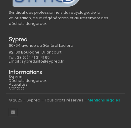
Syndicat des professionnels du recyclage, de la
valorisation, de la régénération et du traitement des
déchets dangereux
Sypred
60-64 avenue du Général Leclerc
92 100 Boulogne-Billancourt
Tel : 33 (0) 1 41 31 41 95
Email : sypred.info@sypred.fr
Informations
Sypred
Déchets dangereux
Actualités
Contact
© 2025 – Sypred – Tous droits réservés –
Mentions légales