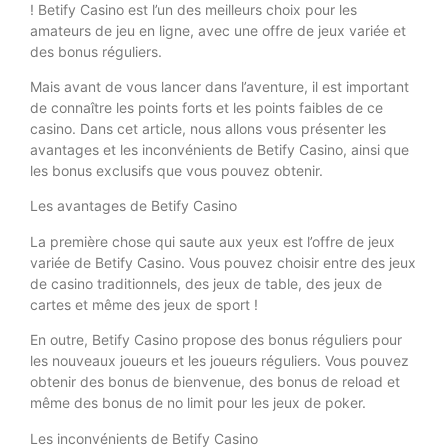
! Betify Casino est l’un des meilleurs choix pour les
amateurs de jeu en ligne, avec une offre de jeux variée et
des bonus réguliers.
Mais avant de vous lancer dans l’aventure, il est important
de connaître les points forts et les points faibles de ce
casino. Dans cet article, nous allons vous présenter les
avantages et les inconvénients de Betify Casino, ainsi que
les bonus exclusifs que vous pouvez obtenir.
Les avantages de Betify Casino
La première chose qui saute aux yeux est l’offre de jeux
variée de Betify Casino. Vous pouvez choisir entre des jeux
de casino traditionnels, des jeux de table, des jeux de
cartes et même des jeux de sport !
En outre, Betify Casino propose des bonus réguliers pour
les nouveaux joueurs et les joueurs réguliers. Vous pouvez
obtenir des bonus de bienvenue, des bonus de reload et
même des bonus de no limit pour les jeux de poker.
Les inconvénients de Betify Casino